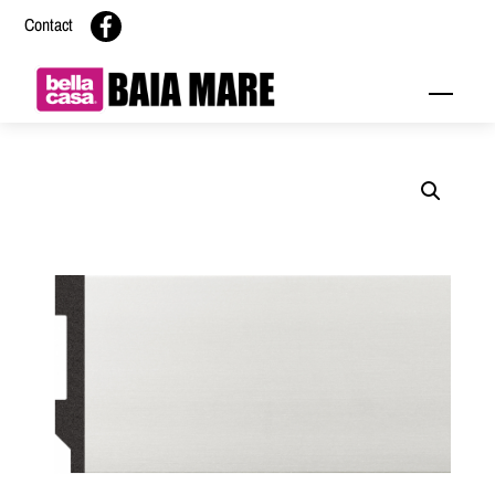
Skip
Contact
to
content
Menu