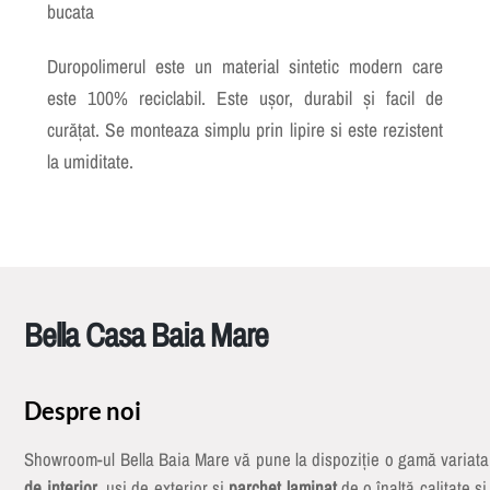
bucata
Duropolimerul este un material sintetic modern care
este 100% reciclabil. Este ușor, durabil și facil de
curățat. Se monteaza simplu prin lipire si este rezistent
la umiditate.
Bella Casa Baia Mare
Despre noi
Showroom-ul Bella Baia Mare vă pune la dispoziție o gamă variat
de interior
, uși de exterior și
parchet laminat
de o înaltă calitate și