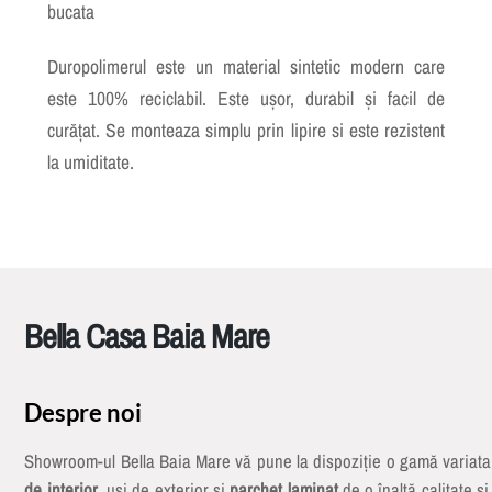
bucata
Duropolimerul este un material sintetic modern care
este 100% reciclabil. Este ușor, durabil și facil de
curățat. Se monteaza simplu prin lipire si este rezistent
la umiditate.
Bella Casa Baia Mare
Despre noi
Showroom-ul Bella Baia Mare vă pune la dispoziție o gamă variat
de interior
, uși de exterior și
parchet laminat
de o înaltă calitate și