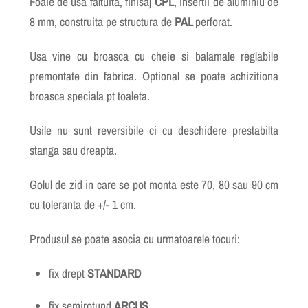
Foaie de usa faltuita, finisaj
CPL
, insertii de aluminiu de
8 mm, construita pe structura de
PAL
perforat.
Usa vine cu broasca cu cheie si balamale reglabile
premontate din fabrica. Optional se poate achizitiona
broasca speciala pt toaleta.
Usile nu sunt reversibile ci cu deschidere prestabilta
stanga sau dreapta.
Golul de zid in care se pot monta este 70, 80 sau 90 cm
cu toleranta de +/- 1 cm.
Produsul se poate asocia cu urmatoarele tocuri:
fix drept
STANDARD
fix semirotund
ARCUS