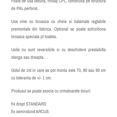
Foaie de usa faltuita, finisaj CPL, construita pe structura
de PAL perforat.
Usa vine cu broasca cu cheie si balamale reglabile
premontate din fabrica. Optional se poate achizitiona
broasca speciala pt toaleta.
Usile nu sunt reversibile ci cu deschidere prestabilta
stanga sau dreapta.
Golul de zid in care se pot monta este 70, 80 sau 90 cm
cu toleranta de +/- 1 cm.
Produsul se poate asocia cu urmatoarele tocuri:
fix drept STANDARD
fix semirotund ARCUS