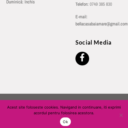
Duminică: Închis
Telefon:
0749 385 830
E-mail:
bellacasabaiamare@gmail.com
Social Media
©
Bella Casa Baia Mare
2026
Acest site foloseste cookies. Navigand in continuare, iti exprimi
acordul pentru folosirea acestora.
Ok
Back