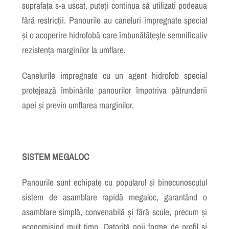
suprafața s-a uscat, puteți continua să utilizați podeaua
fără restricții. Panourile au caneluri impregnate special
și o acoperire hidrofobă care îmbunătățește semnificativ
rezistența marginilor la umflare.
Canelurile impregnate cu un agent hidrofob special
protejează îmbinările panourilor împotriva pătrunderii
apei și previn umflarea marginilor.
SISTEM MEGALOC
Panourile sunt echipate cu popularul și binecunoscutul
sistem de asamblare rapidă megaloc, garantând o
asamblare simplă, convenabilă și fără scule, precum și
economisind mult timp. Datorită noii forme de profil și