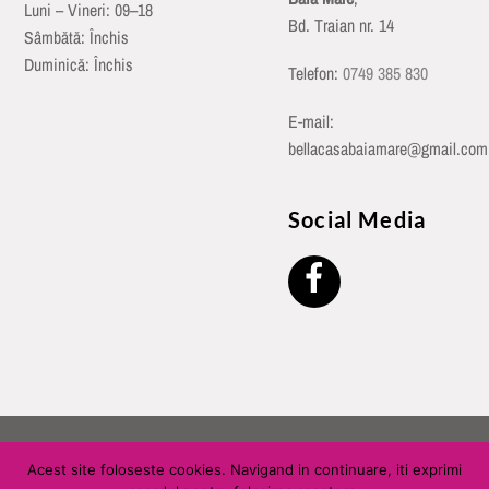
Luni – Vineri: 09–18
Bd. Traian nr. 14
Sâmbătă: Închis
Duminică: Închis
Telefon:
0749 385 830
E-mail:
bellacasabaiamare@gmail.com
Social Media
©
Bella Casa Baia Mare
2026
Acest site foloseste cookies. Navigand in continuare, iti exprimi