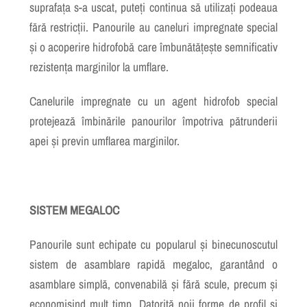
suprafața s-a uscat, puteți continua să utilizați podeaua
fără restricții. Panourile au caneluri impregnate special
și o acoperire hidrofobă care îmbunătățește semnificativ
rezistența marginilor la umflare.
Canelurile impregnate cu un agent hidrofob special
protejează îmbinările panourilor împotriva pătrunderii
apei și previn umflarea marginilor.
SISTEM MEGALOC
Panourile sunt echipate cu popularul și binecunoscutul
sistem de asamblare rapidă megaloc, garantând o
asamblare simplă, convenabilă și fără scule, precum și
economisind mult timp. Datorită noii forme de profil și